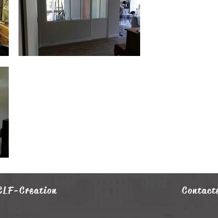
 CLF-C
reation
Contact