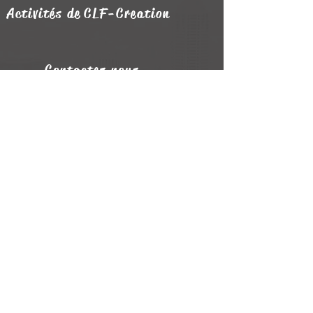
Activités de CLF-C
reation
Contactez nous
Horaires des ouvertures
Mercredi et Vendredi
Samedi
matin uniquement
10h00 - 12h15
15h00 - 18h30
Luminaire design
Aménagements
intérieurs
Mobilier de jardin
Verrière métal
Aménagements
extérieurs
Portails et clôtures
Meuble métal