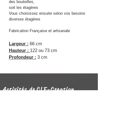
des bouteilles,
soit les étagères
Vous choisissez ensuite selon vos besoins
diverses étagères
Fabrication Française et artisanale
Largeur :
66 cm
Hauteur :
122 ou 73 cm
Profondeur :
3 cm
Activités de CLF-C
reation
Contactez nous
Horaires des ouvertures
Mercredi et Vendredi