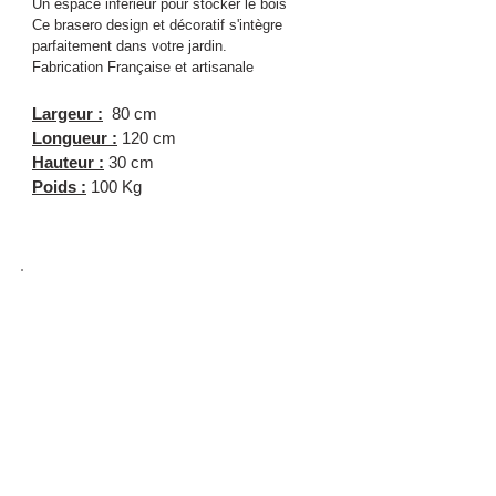
Un espace inférieur pour stocker le bois
Ce brasero design et décoratif s'intègre
parfaitement dans votre jardin.
Fabrication Française et artisanale
Largeur :
80 cm
Longueur :
120 cm
Hauteur :
30 cm
Poids :
100 Kg
Couleurs disponibles
Activités de CLF-C
reation