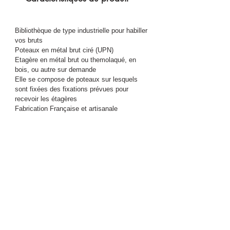
Bibliothèque de type industrielle pour habiller
vos bruts
Poteaux en métal brut ciré (UPN)
Etagère en métal brut ou themolaqué, en
bois, ou autre sur demande
Elle se compose de poteaux sur lesquels
sont fixées des fixations prévues pour
recevoir les étagères
Fabrication Française et artisanale
Largeur :
130 cm
Hauteur :
185 cm
Profondeur :
30 cm
Activités de CLF-C
reation